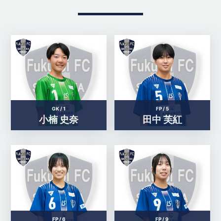
GK /
1
FP /
5
小楠 史奈
田中 芙紅
FP /
6
FP /
9