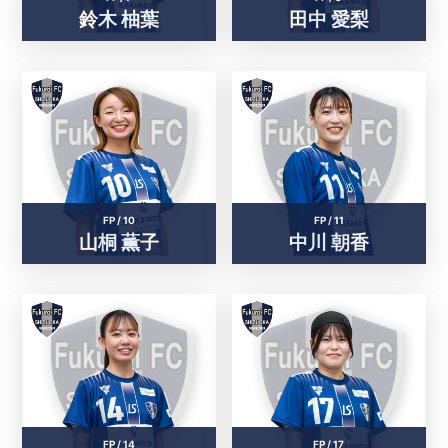
鈴木 柚葉
田中 愛梨
FP /
10
FP /
11
山桐 薫子
中川 朝香
FP /
14
FP /
17