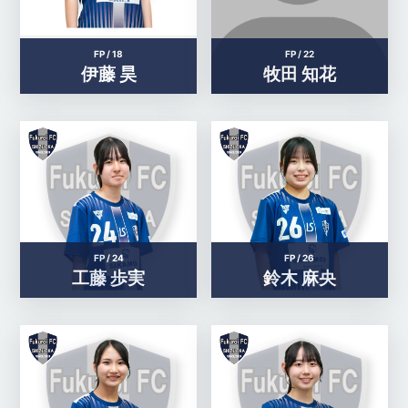
FP /
18
FP /
22
伊藤 昊
牧田 知花
FP /
24
FP /
26
工藤 歩実
鈴木 麻央