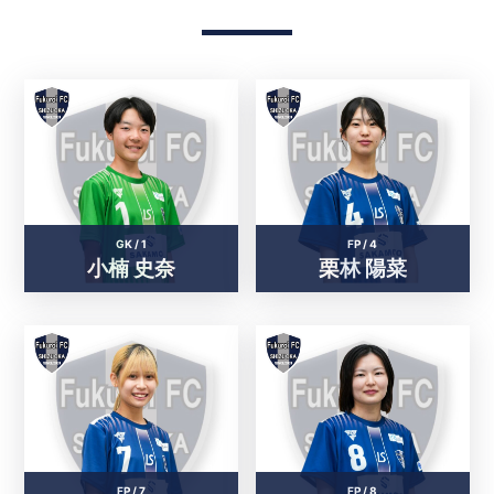
GK /
1
FP /
4
小楠 史奈
栗林 陽菜
FP /
7
FP /
8