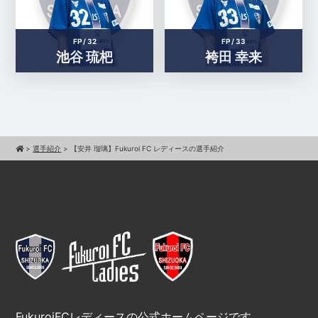
FP /
32
FP /
33
池谷 琉杷
袴田 幸来
>
選手紹介
>
【安井 瑠璃】Fukuroi FC レディースの選手紹介
FukuroiFCレディースの公式ホームページです。