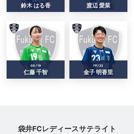
鈴木 はる香
渡辺 愛菜
GK /
19
FP /
23
仁藤 千智
金子 明香里
袋井FCレディースサテライト