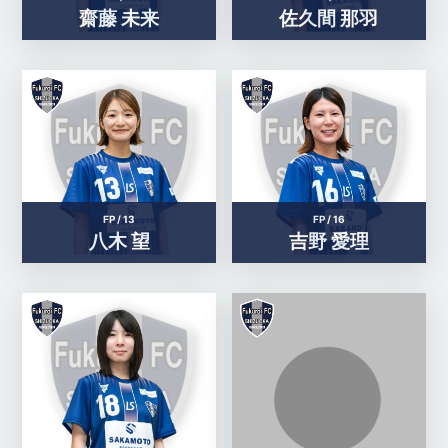
齋藤 未来
佐久間 那羽
FP /
13
FP /
16
八木 望
吉野 愛理