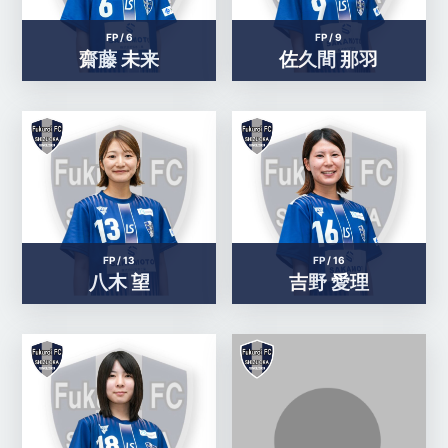
FP /
6
FP /
9
齋藤 未来
佐久間 那羽
FP /
13
FP /
16
八木 望
吉野 愛理