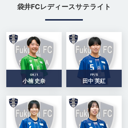
袋井FCレディースサテライト
GK /
1
FP /
5
小楠 史奈
田中 芙紅