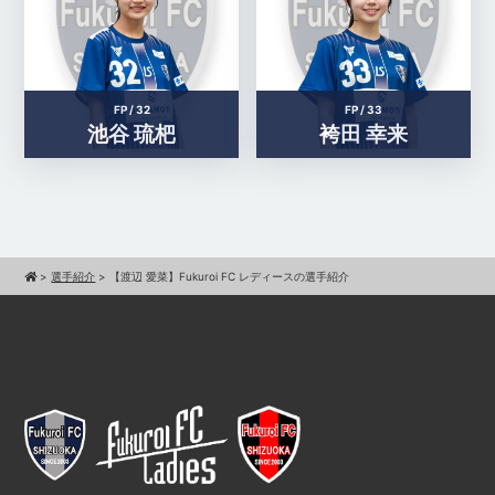
FP /
32
FP /
33
池谷 琉杷
袴田 幸来
>
選手紹介
>
【渡辺 愛菜】Fukuroi FC レディースの選手紹介