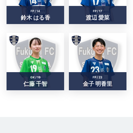
FP /
14
FP /
17
鈴木 はる香
渡辺 愛菜
GK /
19
FP /
23
仁藤 千智
金子 明香里