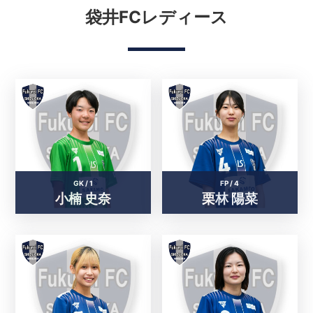
袋井FCレディース
GK /
1
FP /
4
小楠 史奈
栗林 陽菜