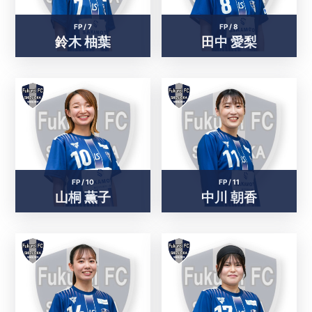
FP /
7
FP /
8
鈴木 柚葉
田中 愛梨
FP /
10
FP /
11
山桐 薫子
中川 朝香