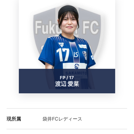
FP / 17
渡辺 愛菜
現所属
袋井FCレディース