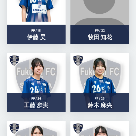
FP /
18
FP /
22
伊藤 昊
牧田 知花
FP /
24
FP /
26
工藤 歩実
鈴木 麻央