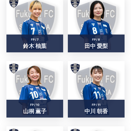
FP /
7
FP /
8
鈴木 柚葉
田中 愛梨
FP /
10
FP /
11
山桐 薫子
中川 朝香