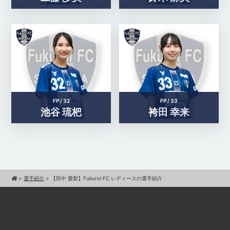
FP /
32
FP /
33
池谷 琉杷
袴田 幸来
>
選手紹介
>
【田中 愛梨】Fukuroi FC レディースの選手紹介