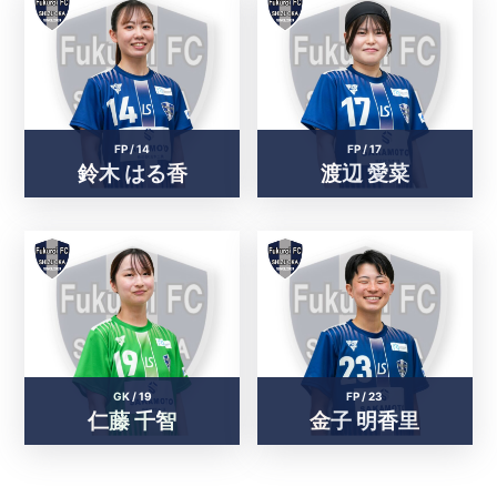
FP /
14
FP /
17
鈴木 はる香
渡辺 愛菜
GK /
19
FP /
23
仁藤 千智
金子 明香里