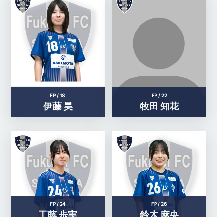
FP /
18
FP /
22
伊藤 昊
牧田 知花
FP /
24
FP /
26
工藤 歩実
鈴木 麻央