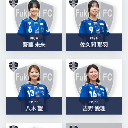
FP /
6
FP /
9
齋藤 未来
佐久間 那羽
FP /
13
FP /
16
八木 望
吉野 愛理