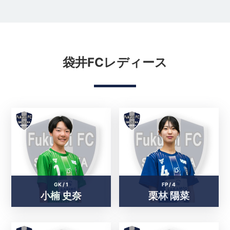
袋井FCレディース
GK /
1
FP /
4
小楠 史奈
栗林 陽菜