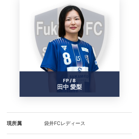
FP / 8
田中 愛梨
現所属
袋井FCレディース