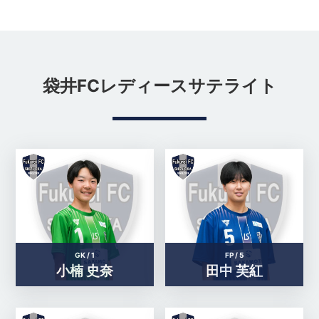
袋井FCレディースサテライト
GK /
1
FP /
5
小楠 史奈
田中 芙紅