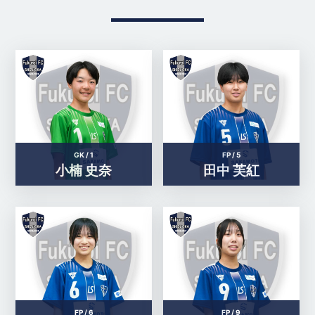
GK /
1
FP /
5
小楠 史奈
田中 芙紅
FP /
6
FP /
9