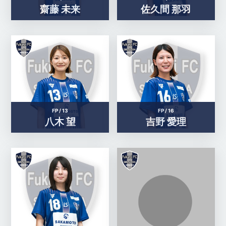
齋藤 未来
佐久間 那羽
FP /
13
FP /
16
八木 望
吉野 愛理