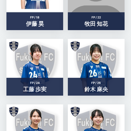
FP /
18
FP /
22
伊藤 昊
牧田 知花
FP /
24
FP /
26
工藤 歩実
鈴木 麻央