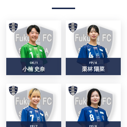
GK /
1
FP /
4
小楠 史奈
栗林 陽菜
FP /
7
FP /
8