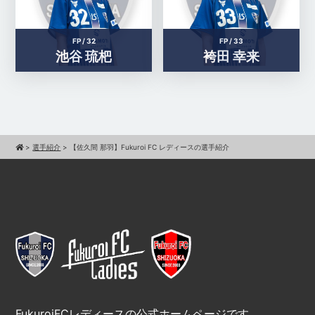
FP /
32
FP /
33
池谷 琉杷
袴田 幸来
>
選手紹介
>
【佐久間 那羽】Fukuroi FC レディースの選手紹介
FukuroiFCレディースの公式ホームページです。