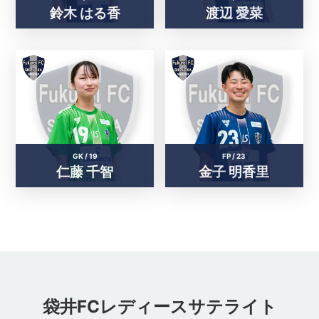
鈴木 はる香
渡辺 愛菜
GK /
19
FP /
23
仁藤 千智
金子 明香里
袋井FCレディースサテライト