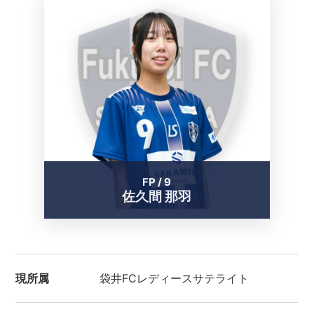
FP / 9
佐久間 那羽
現所属
袋井FCレディースサテライト