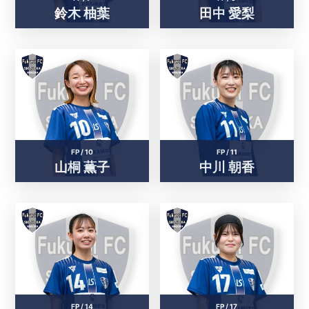
鈴木 柚葉
田中 愛梨
FP /
10
FP /
11
山桐 薫子
中川 朝香
FP /
14
FP /
17