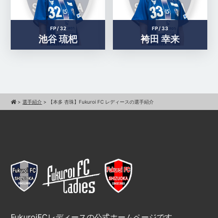
FP /
32
FP /
33
池谷 琉杷
袴田 幸来
>
選手紹介
>
【本多 杏珠】Fukuroi FC レディースの選手紹介
FukuroiFCレディースの公式ホームページです。