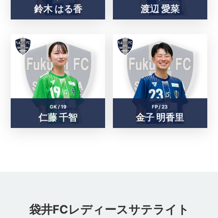
鈴木 はる香
渡辺 愛菜
GK /
19
FP /
23
仁藤 千智
金子 明香里
袋井FCレディースサテライト