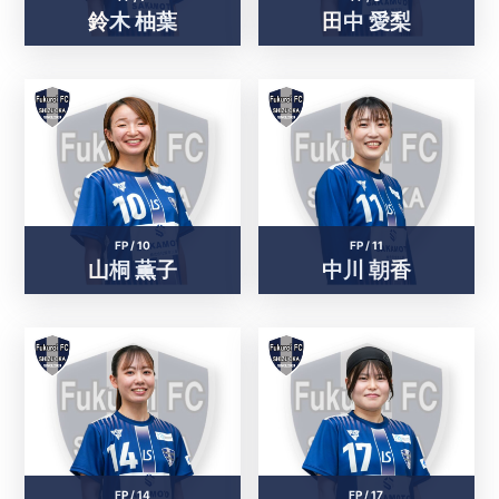
鈴木 柚葉
田中 愛梨
FP /
10
FP /
11
山桐 薫子
中川 朝香
FP /
14
FP /
17