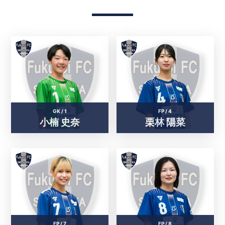
GK /
1
FP /
4
小楠 史奈
栗林 陽菜
FP /
7
FP /
8