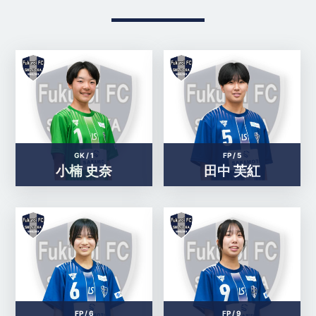
GK /
1
FP /
5
小楠 史奈
田中 芙紅
FP /
6
FP /
9