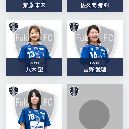
齋藤 未来
佐久間 那羽
FP /
13
FP /
16
八木 望
吉野 愛理