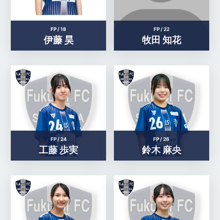
FP /
18
FP /
22
伊藤 昊
牧田 知花
FP /
24
FP /
26
工藤 歩実
鈴木 麻央