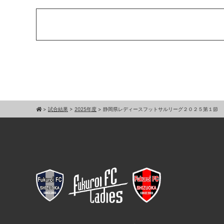
>
試合結果
>
2025年度
>
静岡県レディースフットサルリーグ２０２５第１節