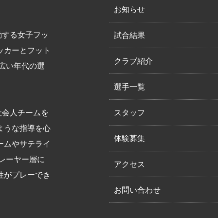
お知らせ
活動する女子フッ
試合結果
ッカーとフット
クラブ紹介
幅広い年代の選
選手一覧
て社会人チームを
スタッフ
ような指導を心
体験募集
ームやサテライ
プレーヤー層に
アクセス
性がプレーでき
お問い合わせ